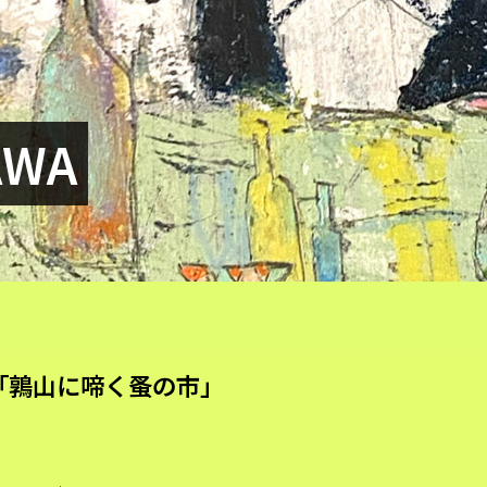
AWA
篇「鶉山に啼く蚤の市」