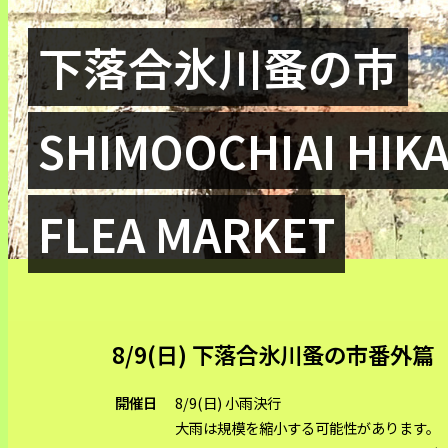
下落合氷川蚤の市
SHIMOOCHIAI HIK
FLEA MARKET
8/9(日) 下落合氷川蚤の市番外
開催日
8/9(日) 小雨決行
大雨は規模を縮小する可能性があります。