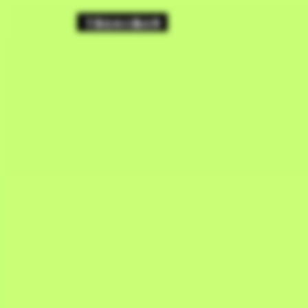
内
下落合氷川蚤の市
容
を
ス
キ
ッ
プ